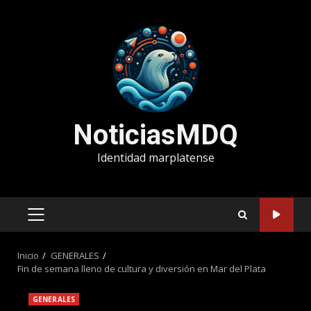
Saltar
al
contenido
NoticiasMDQ
Identidad marplatense
MENÚ
PRINCIPAL
Inicio
GENERALES
Fin de semana lleno de cultura y diversión en Mar del Plata
GENERALES