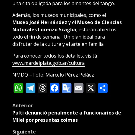
una cita obligada para los amantes del tango.
Además, los museos municipales, como el
Museo José Hernández
y el
Museo de Ciencias
Naturales Lorenzo Scaglia
, estarán abiertos
todo el fin de semana. ¡Un plan ideal para
disfrutar de la cultura y el arte en familia!
Para conocer todos los detalles, visitá
www.mardelplata.gob.ar/cultura
NMDQ – Foto: Marcelo Pérez Peláez
WhatsApp
Telegram
Threads
Facebook
Google
Email
X
Compa
Translate
Post
Anterior
Pulti denunció penalmente a funcionarios de
navigation
Milei por presuntas coimas
Siguiente