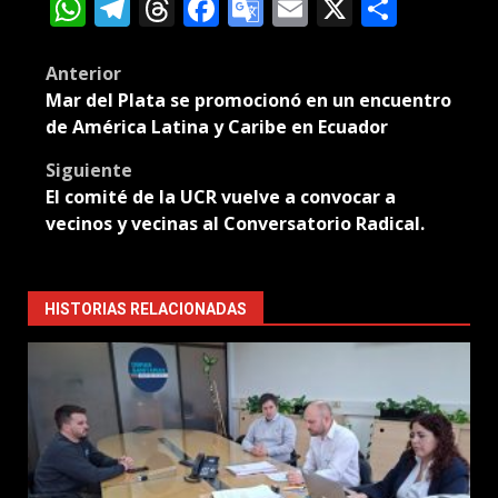
WhatsApp
Telegram
Threads
Facebook
Google
Email
X
Compa
Translate
Post
Anterior
Mar del Plata se promocionó en un encuentro
navigation
de América Latina y Caribe en Ecuador
Siguiente
El comité de la UCR vuelve a convocar a
vecinos y vecinas al Conversatorio Radical.
HISTORIAS RELACIONADAS