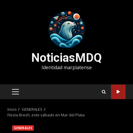
Saltar
al
contenido
NoticiasMDQ
Identidad marplatense
MENÚ
PRINCIPAL
Inicio
GENERALES
Fiesta Bresh, este sábado en Mar del Plata
GENERALES