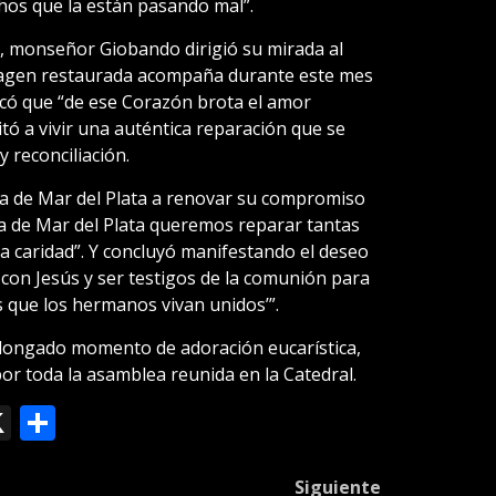
chos que la están pasando mal”.
n, monseñor Giobando dirigió su mirada al
magen restaurada acompaña durante este mes
acó que “de ese Corazón brota el amor
itó a vivir una auténtica reparación que se
 reconciliación.
sia de Mar del Plata a renovar su compromiso
ia de Mar del Plata queremos reparar tantas
la caridad”. Y concluyó manifestando el deseo
 con Jesús y ser testigos de la comunión para
 que los hermanos vivan unidos’”.
olongado momento de adoración eucarística,
or toda la asamblea reunida en la Catedral.
ok
le
mail
X
Compartir
slate
Siguiente