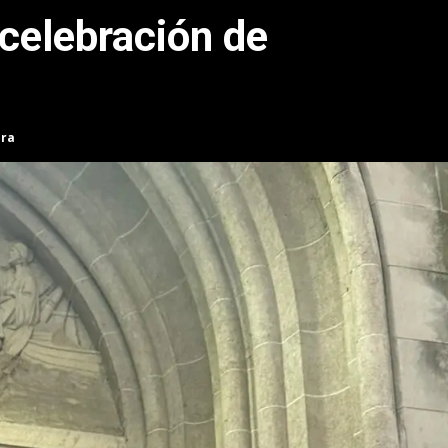
 celebración de
i
ura