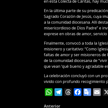
en esta Colecta de Cáritas, hay mu
En la última parte de su predicació
Sagrado Corazón de Jesús, cuya i
a la comunidad diocesana. Allí dest
misericordioso de Dios Padre” e inv
exprese en obras de amor, servicio y
Finalmente, convocó a toda la Igle
misionero y caritativo: “Como Igles
faltas de amor y ser misioneros de 
de la comunidad diocesana de “vivir
que vean ‘qué bueno y agradable es
La celebración concluyó con un pr
vivido con profundo recogimiento p
WhatsApp
Telegram
Threads
Facebo
Goog
E
Tran
Post
Anterior