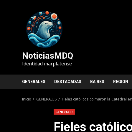
Saltar
al
contenido
NoticiasMDQ
Identidad marplatense
GENERALES
DESTACADAS
BAIRES
REGION
Inicio
GENERALES
Fieles católicos colmaron la Catedral en
GENERALES
Fieles católic