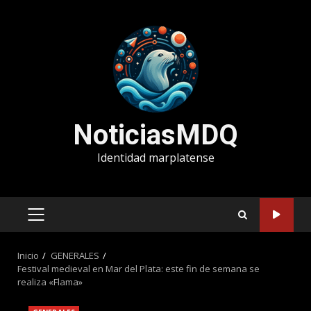
Saltar
al
contenido
NoticiasMDQ
Identidad marplatense
MENÚ
PRINCIPAL
Inicio
GENERALES
Festival medieval en Mar del Plata: este fin de semana se
realiza «Flama»