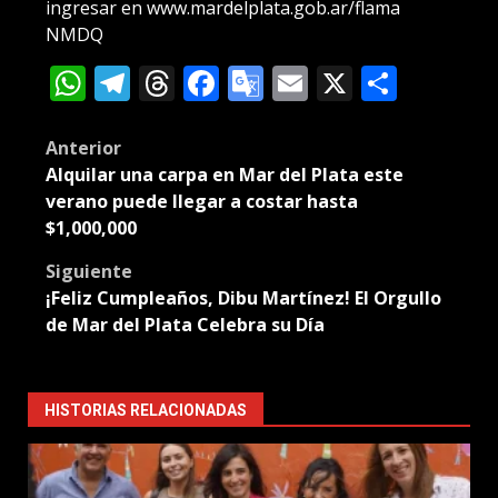
ingresar en www.mardelplata.gob.ar/flama
NMDQ
WhatsApp
Telegram
Threads
Facebook
Google
Email
X
Compa
Translate
Post
Anterior
Alquilar una carpa en Mar del Plata este
navigation
verano puede llegar a costar hasta
$1,000,000
Siguiente
¡Feliz Cumpleaños, Dibu Martínez! El Orgullo
de Mar del Plata Celebra su Día
HISTORIAS RELACIONADAS