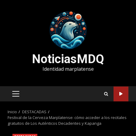
Saltar
al
contenido
NoticiasMDQ
Identidad marplatense
MENÚ
PRINCIPAL
Inicio
DESTACADAS
Festival de la Cerveza Marplatense: cómo acceder a los recitales
gratuitos de Los Auténticos Decadentes y Kapanga