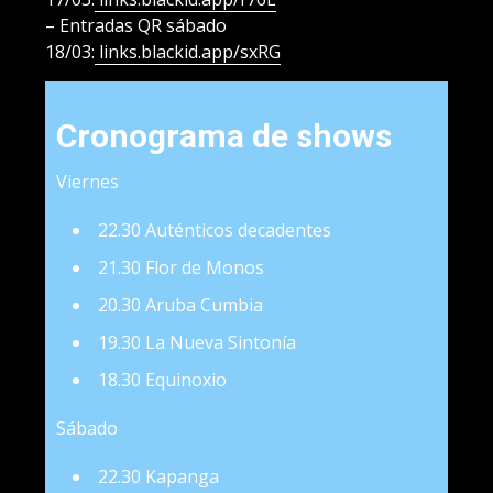
– Entradas QR sábado
18/03:
links.blackid.app/sxRG
Cronograma de shows
Viernes
22.30 Auténticos decadentes
21.30 Flor de Monos
20.30 Aruba Cumbia
19.30 La Nueva Sintonía
18.30 Equinoxio
Sábado
22.30 Kapanga