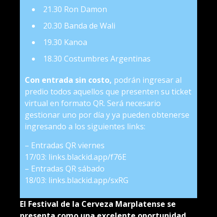
21.30 Ron Damon
20.30 Banda de Wali
19.30 Kanoa
18.30 Costumbres Argentinas
Con entrada sin costo,
podrán ingresar al
predio todos aquellos que presenten su ticket
virtual en formato QR. Será necesario
gestionar uno por día y ya pueden obtenerse
ingresando a los siguientes links:
– Entradas QR viernes
17/03:
links.blackid.app/f76E
– Entradas QR sábado
18/03:
links.blackid.app/sxRG
El Festival de la Cerveza Marplatense se
presenta como una excelente oportunidad