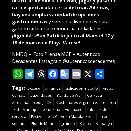
disfrutar de música en vivo, jugar y pasar un
rato espectacular cerca del mar. Además,
hay una amplia variedad de opciones
gastronómicas
y servicios disponibles para
garantizarte una experiencia inolvidable
.
¡Agendá: «San Patricio junto al Mar» el 17 y
18 de marzo en Playa Varese!
NMDQ – Foto Prensa MGP – Autenticos
Decadentes Instagram @autenticosdecadentes
WhatsApp
Telegram
Threads
Facebook
Google
Email
X
Compa
Translate
Tags:
acceso
amantes
aplicación Black ID
Aruba
Cumbia
autoridades
Banda de Wali
Cerveza
Artesanal
código QR
Costumbres Argentinas
edición
Ente Municipal de Turismo
Equinoxio
fábricas de
cerveza
Festival de la Cerveza Marplatense
fin de
semana
Flor de Monos
gratuito
Kanoa
Kapanga
La Nueva Sintonía
Los Auténticos Decadentes