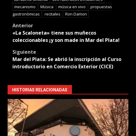
mecanismo
Música
música en vivo
propuestas
gastronómicas
recitales
Ron Damon
Post
Anterior
«La Scaloneta» tiene sus muñecos
navigation
coleccionables ¡y son made in Mar del Plata!
Siguiente
Mar del Plata: Se abrió la inscripción al Curso
introductorio en Comercio Exterior (CICE)
HISTORIAS RELACIONADAS