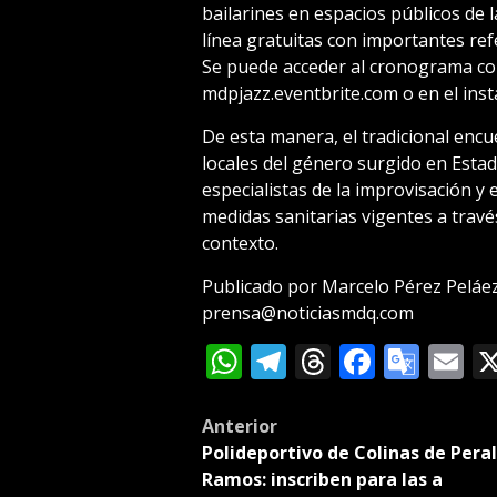
bailarines en espacios públicos de 
línea gratuitas con importantes refe
Se puede acceder al cronograma com
mdpjazz.eventbrite.com o en el inst
De esta manera, el tradicional enc
locales del género surgido en Estado
especialistas de la improvisación y 
medidas sanitarias vigentes a travé
contexto.
Publicado por Marcelo Pérez Peláe
prensa@noticiasmdq.com
WhatsApp
Telegram
Threads
Facebo
Goog
E
Tran
Post
Anterior
Polideportivo de Colinas de Pera
navigation
Ramos: inscriben para las a