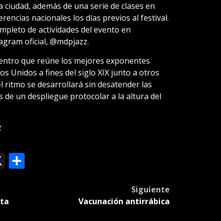
la ciudad, además de una serie de clases en
rencias nacionales los días previos al festival.
pleto de actividades del evento en
agram oficial, @mdpjazz.
uentro que reúne los mejores exponentes
s Unidos a fines del siglo XIX junto a otros
el ritmo se desarrollará sin desatender las
s de un despliegue protocolar a la altura del
z
ok
le
mail
X
Compartir
slate
Siguiente
lta
Vacunación antirrábica