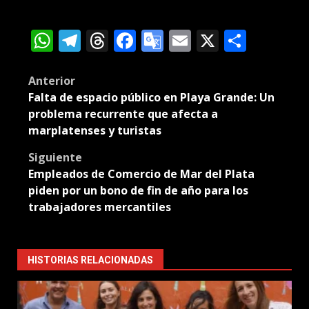
WhatsApp
Telegram
Threads
Facebook
Google
Email
X
Compa
Translate
Post
Anterior
Falta de espacio público en Playa Grande: Un
navigation
problema recurrente que afecta a
marplatenses y turistas
Siguiente
Empleados de Comercio de Mar del Plata
piden por un bono de fin de año para los
trabajadores mercantiles
HISTORIAS RELACIONADAS