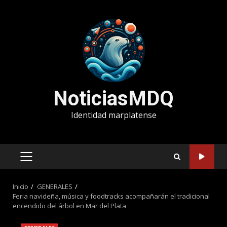
Saltar
al
contenido
NoticiasMDQ
Identidad marplatense
MENÚ
PRINCIPAL
Inicio
GENERALES
Feria navideña, música y foodtracks acompañarán el tradicional
encendido del árbol en Mar del Plata