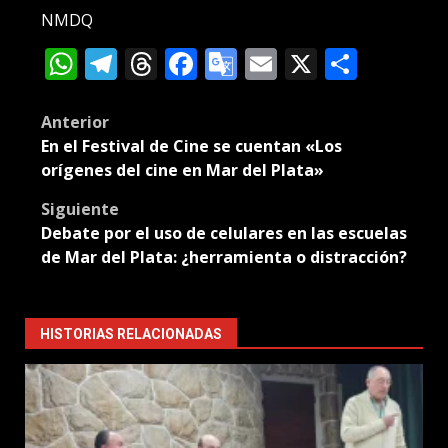
NMDQ
WhatsApp
Telegram
Threads
Facebook
Google
Email
X
Compa
Translate
Post
Anterior
En el Festival de Cine se cuentan «Los
navigation
orígenes del cine en Mar del Plata»
Siguiente
Debate por el uso de celulares en las escuelas
de Mar del Plata: ¿herramienta o distracción?
HISTORIAS RELACIONADAS