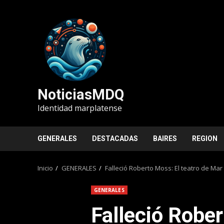
Saltar
al
contenido
NoticiasMDQ
Identidad marplatense
GENERALES
DESTACADAS
BAIRES
REGION
Inicio
GENERALES
Falleció Roberto Moss: El teatro de Ma
GENERALES
Falleció Rober