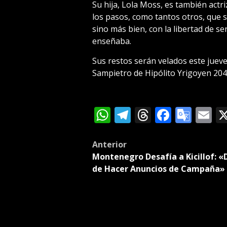
Su hija, Lola Moss, es también actr
los pasos, como tantos otros, que
sino más bien, con la libertad de s
enseñaba.
Sus restos serán velados este jueve
Sampietro de Hipólito Yrigoyen 2046
WhatsApp
Telegram
Threads
Facebo
Goog
E
Tran
Post
Anterior
Montenegro Desafía a Kicillof: «
navigation
de Hacer Anuncios de Campaña»