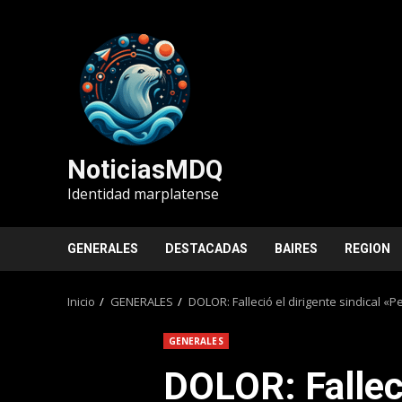
Saltar
al
contenido
NoticiasMDQ
Identidad marplatense
GENERALES
DESTACADAS
BAIRES
REGION
Inicio
GENERALES
DOLOR: Falleció el dirigente sindical «
GENERALES
DOLOR: Falleci