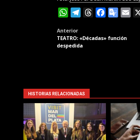
WhatsApp
Telegram
Threads
Facebo
Goog
E
Tran
Post
Anterior
TEATRO: «Décadas» función
navigation
despedida
HISTORIAS RELACIONADAS