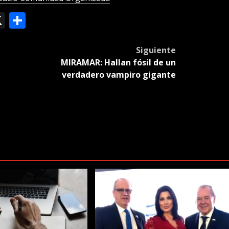
ok
le
mail
X
Compartir
slate
Siguiente
MIRAMAR: Hallan fósil de un
verdadero vampiro gigante