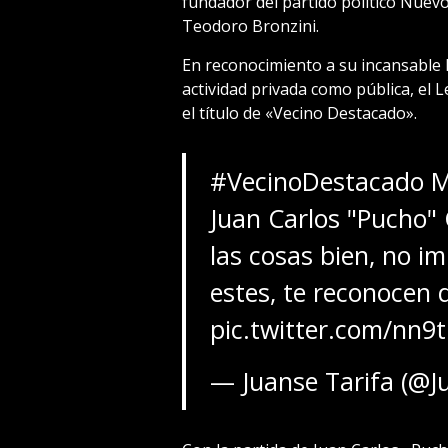
fundador del partido político Nuev
Teodoro Bronzini.
En reconocimiento a su incansable l
actividad privada como pública, el L
el título de «Vecino Destacado».
#VecinoDestacado
M
Juan Carlos "Pucho"
las cosas bien, no i
estes, te reconocen 
pic.twitter.com/nn
— Juanse Tarifa (@J