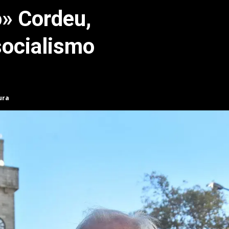
» Cordeu,
socialismo
ura