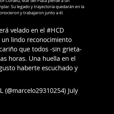
o» Cordeu, Mar del Plata pierde a un
mplar. Su legado y trayectoria quedarán en la
nocieron y trabajaron junto a él.
erá velado en el
#HCD
 un lindo reconocimiento
 cariño que todos -sin grieta-
mas horas. Una huella en el
 gusto haberte escuchado y
 (@marcelo29310254)
July