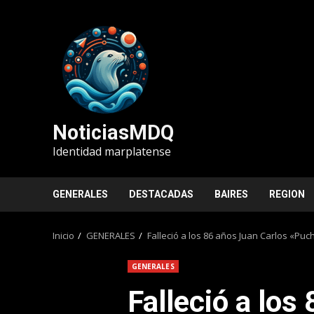
Saltar
al
contenido
NoticiasMDQ
Identidad marplatense
GENERALES
DESTACADAS
BAIRES
REGION
Inicio
GENERALES
Falleció a los 86 años Juan Carlos «Pu
GENERALES
Falleció a los