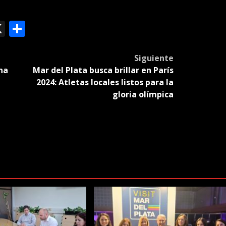
ok
le
mail
X
Compartir
slate
Siguiente
na
Mar del Plata busca brillar en París
2024: Atletas locales listos para la
gloria olímpica