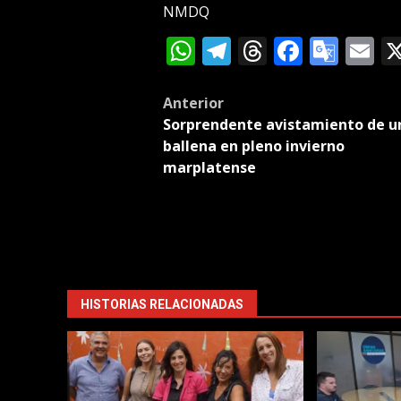
NMDQ
WhatsApp
Telegram
Threads
Facebo
Goog
E
Tran
Post
Anterior
Sorprendente avistamiento de u
navigation
ballena en pleno invierno
marplatense
HISTORIAS RELACIONADAS