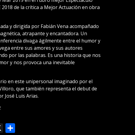
e Mar 2019 en el rubro mejor Espectáculo
 2018 de la crítica a Mejor Actuación en obra
izada y dirigida por Fabián Vena acompañado
magnética, atrapante y encantadora. Un
onferencia divaga ágilmente entre el humor y
avega entre sus amores y sus autores
undo por las palabras. Es una historia que nos
amor y nos provoca una inevitable
ario en este unipersonal imaginado por el
Villoro, que también representa el debut de
 José Luis Arias.
z
ok
le
mail
X
Compartir