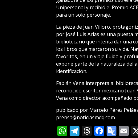
ganadora de los premios Estrella d
Unipersonal y recibió el Premio ACE
para un solo personaje.
La pieza de Juan Villoro, protagon
por José Luis Arias es una puesta 
bibliotecario que intenta dar una c
los libros que marcaron su vida. N
favoritos, en un viaje fluido y prof
expone parte de la naturaleza del 
identificación.
Fabián Vena interpreta al bibliotec
reconocido escritor mexicano Juan 
Vena como director acompañado por
publicado por Marcelo Pérez Peláe
prensa@noticiasmdq.com
WhatsApp
Telegram
Threads
Facebo
Goog
E