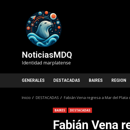
Saltar
al
contenido
NoticiasMDQ
Identidad marplatense
GENERALES
DESTACADAS
BAIRES
REGION
Inicio
DESTACADAS
Fabián Vena regresa a Mar del Plata c
BAIRES
DESTACADAS
Fabián Vena r