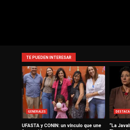
TE PUEDEN INTERESAR
GENERALES
DESTACA
UFASTA y CONIN: un vínculo que une
“La Javal