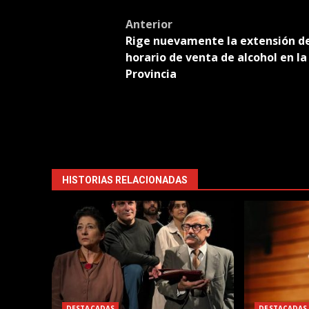
Tran
Post
Anterior
Rige nuevamente la extensión d
navigation
horario de venta de alcohol en la
Provincia
HISTORIAS RELACIONADAS
DESTACADAS
DESTACADAS