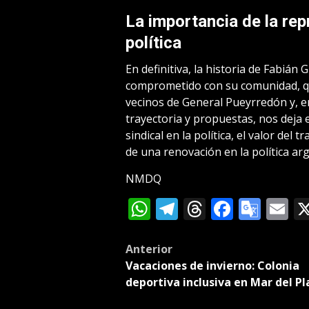
La importancia de la rep
política
En definitiva, la historia de Fabián 
comprometido con su comunidad, que
vecinos de General Pueyrredón y, en 
trayectoria y propuestas, nos deja 
sindical en la política, el valor del 
de una renovación en la política arg
NMDQ
WhatsApp
Telegram
Threads
Facebo
Goog
E
Tran
Post
Anterior
Vacaciones de invierno: Colonia
navigation
deportiva inclusiva en Mar del Pl