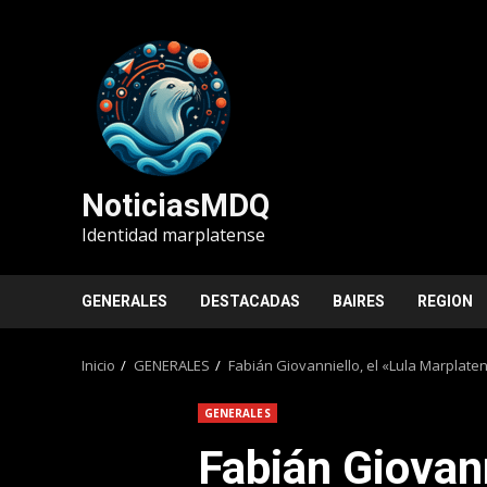
Saltar
al
contenido
NoticiasMDQ
Identidad marplatense
GENERALES
DESTACADAS
BAIRES
REGION
Inicio
GENERALES
Fabián Giovanniello, el «Lula Marplat
GENERALES
Fabián Giovann