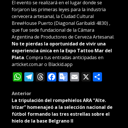
El evento se realizará en el lugar donde se
forjaron las primeras leyes para la industria
cervecera artesanal, la Ciudad Cultural
BrewHouse Puerto (Diagonal Garibaldi 4830) ,
que fue sede fundacional de la Cámara
Argentina de Productores de Cerveza Artesanal.
No te pierdas la oportunidad de vivir una
experiencia única en la Expo Tattoo Mar del
Plata
. Compra tus entradas anticipadas en
articket.com.ar o Blackid.app
WhatsApp
Telegram
Threads
Facebook
Google
Email
X
Compa
Translate
Post
Anterior
La tripulación del rompehielos ARA “Alte.
navigation
Irízar” homenajeó a la selección nacional de
fútbol formando las tres estrellas sobre el
hielo de la base Belgrano II