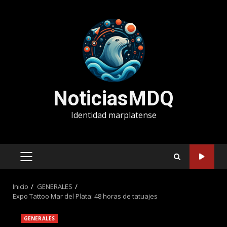
Saltar
al
contenido
NoticiasMDQ
Identidad marplatense
MENÚ
PRINCIPAL
Inicio
GENERALES
Expo Tattoo Mar del Plata: 48 horas de tatuajes
GENERALES