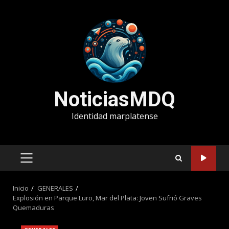
Saltar
al
contenido
NoticiasMDQ
Identidad marplatense
MENÚ
PRINCIPAL
Inicio
GENERALES
Explosión en Parque Luro, Mar del Plata: Joven Sufrió Graves
Quemaduras