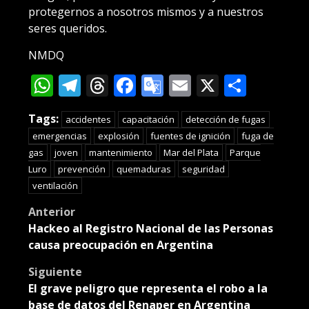
protegernos a nosotros mismos y a nuestros
seres queridos.
NMDQ
WhatsApp
Telegram
Threads
Facebook
Google
Email
X
Compa
Translate
Tags:
accidentes
capacitación
detección de fugas
emergencias
explosión
fuentes de ignición
fuga de
gas
joven
mantenimiento
Mar del Plata
Parque
Luro
prevención
quemaduras
seguridad
ventilación
Post
Anterior
Hackeo al Registro Nacional de las Personas
navigation
causa preocupación en Argentina
Siguiente
El grave peligro que representa el robo a la
base de datos del Renaper en Argentina