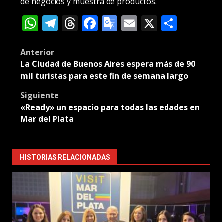
de negocios y muestra de productos.
WhatsApp
Telegram
Threads
Facebook
Google
Email
X
Compa
Translate
Post
Anterior
La Ciudad de Buenos Aires espera más de 90
navigation
mil turistas para este fin de semana largo
Siguiente
«Ready» un espacio para todas las edades en
Mar del Plata
HISTORIAS RELACIONADAS