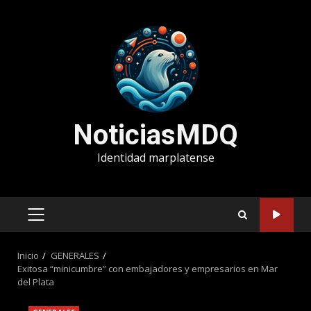
Saltar
al
contenido
NoticiasMDQ
Identidad marplatense
MENÚ
PRINCIPAL
Inicio
GENERALES
Exitosa “minicumbre” con embajadores y empresarios en Mar
del Plata