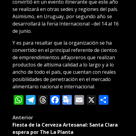
convirtió en un evento itinerante que este año
se realizará en otras sedes y regiones del país.
Asimismo, en Uruguay, por segundo año se
desarrollará la Feria Internacional –del 14 al 16
de junio.
Y es para resaltar que la organización se ha
convertido en el principal referente de cientos
de emprendimientos alfajoreros que realizan
productos de altísima calidad a lo largo y a lo
ancho de todo el país, que cuentan con reales
posibilidades de penetración en el mercado
alimentario nacional e internacional.
WhatsApp
Telegram
Threads
Facebook
Google
Email
X
Compa
Translate
Post
Anterior
Fiesta de la Cerveza Artesanal: Santa Clara
navigation
espera por The La Planta