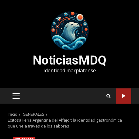
Saltar
al
contenido
NoticiasMDQ
Identidad marplatense
MENÚ
PRINCIPAL
Inicio
GENERALES
Exitosa Feria Argentina del Alfajor: la identidad gastronómica
que une a través de los sabores