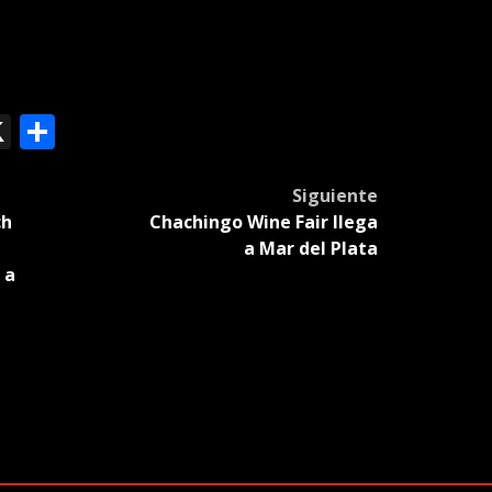
ok
le
mail
X
Compartir
slate
Siguiente
ch
Chachingo Wine Fair llega
a Mar del Plata
 a