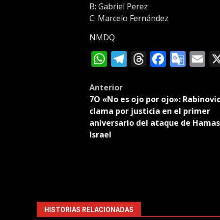
B: Gabriel Perez
C: Marcelo Fernández
NMDQ
WhatsApp
Telegram
Threads
Facebo
Goog
E
Tran
Post
Anterior
7O «No es ojo por ojo»: Rabinovi
navigation
clama por justicia en el primer
aniversario del ataque de Hamas
Israel
HISTORIAS RELACIONADAS