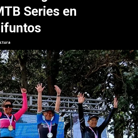
 MTB Series en
Difuntos
ectura