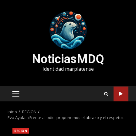
Saltar
al
contenido
NoticiasMDQ
Identidad marplatense
MENÚ
PRINCIPAL
Inicio
REGION
Eva Ayala: «Frente al odio, proponemos el abrazo y el respeto».
REGION