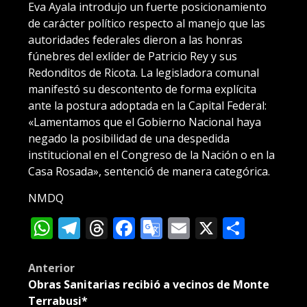
Eva Ayala introdujo un fuerte posicionamiento
de carácter político respecto al manejo que las
autoridades federales dieron a las honras
fúnebres del exlíder de Patricio Rey y sus
Redonditos de Ricota. La legisladora comunal
manifestó su descontento de forma explícita
ante la postura adoptada en la Capital Federal:
«Lamentamos que el Gobierno Nacional haya
negado la posibilidad de una despedida
institucional en el Congreso de la Nación o en la
Casa Rosada», sentenció de manera categórica.
NMDQ
WhatsApp
Telegram
Threads
Facebook
Google
Email
X
Compa
Translate
Post
Anterior
Obras Sanitarias recibió a vecinos de Monte
navigation
Terrabusi*