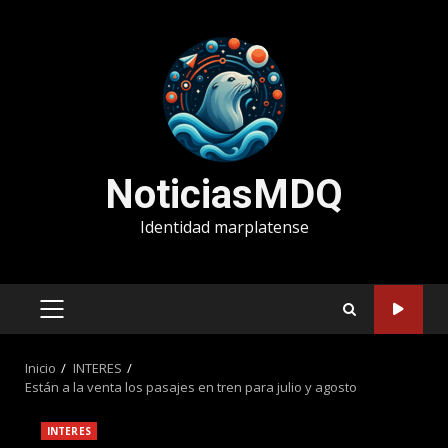
Saltar
al
contenido
NoticiasMDQ
Identidad marplatense
MENÚ
PRINCIPAL
Inicio
INTERES
Están a la venta los pasajes en tren para julio y agosto
INTERES