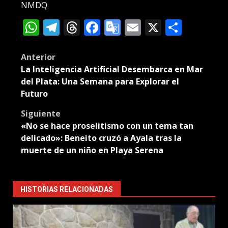
NMDQ
WhatsApp
Telegram
Threads
Facebook
Google
Email
X
Compa
Translate
Post
Anterior
La Inteligencia Artificial Desembarca en Mar
navigation
del Plata: Una Semana para Explorar el
Futuro
Siguiente
«No se hace proselitismo con un tema tan
delicado»: Beneito cruzó a Ayala tras la
muerte de un niño en Playa Serena
HISTORIAS RELACIONADAS