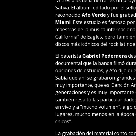
“A tres días de la tierra” es un pro
Sativa. El álbum, editado por el sell
reconocido
Afo Verde
y fue grabad
Miami
. Este estudio es famoso por
maestras de la música internaciona
California” de Eagles, pero también
discos más icónicos del rock latino
El baterista
Gabriel Pedernera
dest
documental que la banda filmó dura
opciones de estudios, y Afo dijo qu
Sabía que ahí se grabaron grandes
muy importante, que es ‘Canción An
generaciones y es muy importante 
también resaltó las particularidade
en vivo y a “mucho volumen”, algo 
lugares, mucho menos en la época 
chicos”.
La grabación del material contó con 