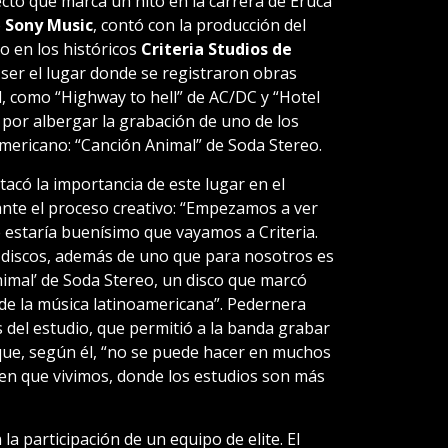
yecto que marca un hito en la carrera de Eruca
o
Sony Music
, contó con la producción del
o en los históricos
Criteria Studios de
 ser el lugar donde se registraron obras
l, como “Highway to hell” de AC/DC y “Hotel
 por albergar la grabación de uno de los
americano: “Canción Animal” de Soda Stereo.
acó la importancia de este lugar en el
nte el proceso creativo: “Empezamos a ver
e estaría buenísimo que vayamos a Criteria.
 discos, además de uno que para nosotros es
imal’ de Soda Stereo, un disco que marcó
de la música latinoamericana”. Pedernera
s del estudio, que permitió a la banda grabar
que, según él, “no se puede hacer en muchos
en que vivimos, donde los estudios son más
la participación de un equipo de elite. El