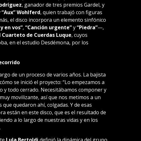
odríguez
, ganador de tres premios Gardel, y
y “Aux” Wohlferd
, quien trabajó con figuras
emás, el disco incorpora un elemento sinfónico
y en vos”
,
“Canción urgente”
y
“Piedra”
—,
l
Cuarteto de Cuerdas Luque
, cuyos
ba, en el estudio Desdémona, por los
ecorrido
largo de un proceso de varios años. La bajista
cómo se inició el proyecto: “Lo empezamos a
olo y todo cerrado. Necesitábamos componer y
muy movilizante, así que nos metimos a un
s que quedaron ahí, colgadas. Y de esas
a están en este disco, que es el resultado de
ndo a lo largo de nuestras vidas y en los
.
nte
Lula Bertoldi
definió la dinámica del grupo