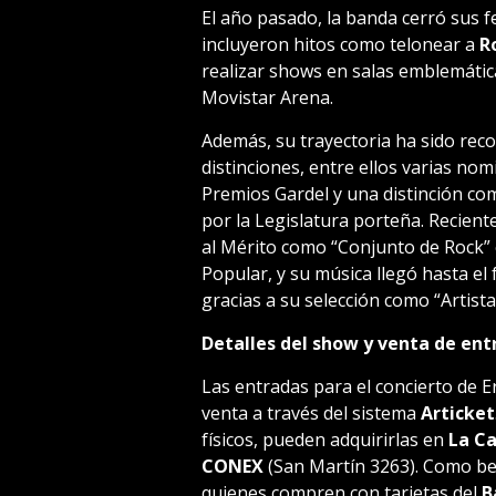
El año pasado, la banda cerró sus f
incluyeron hitos como telonear a
R
realizar shows en salas emblemátic
Movistar Arena.
Además, su trayectoria ha sido re
distinciones, entre ellos varias no
Premios Gardel y una distinción co
por la Legislatura porteña. Recien
al Mérito como “Conjunto de Rock”
Popular, y su música llegó hasta e
gracias a su selección como “Artist
Detalles del show y venta de ent
Las entradas para el concierto de Er
venta a través del sistema
Articket
físicos, pueden adquirirlas en
La Ca
CONEX
(San Martín 3263). Como bene
quienes compren con tarjetas del
B