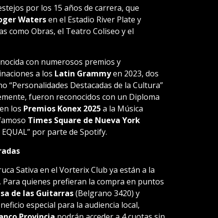
estejos por los 15 años de carrera, que
oger Waters
en el Estadio River Plate y
as como Obras, el Teatro Coliseo y el
conocida con numerosos premios y
minaciones a los
Latin Grammy
en 2023, dos
mo “Personalidades Destacadas de la Cultura”
temente, fueron reconocidos con un Diploma
 en los
Premios Konex 2025
a la Música
l famoso
Times Square de Nueva York
a EQUAL” por parte de Spotify.
radas
uca Sativa en el Vorterix Club ya están a la
. Para quienes prefieran la compra en puntos
sa de las Guitarras
(Belgrano 3420) y
ficio especial para la audiencia local,
anco Provincia
podrán acceder a 4 cuotas sin