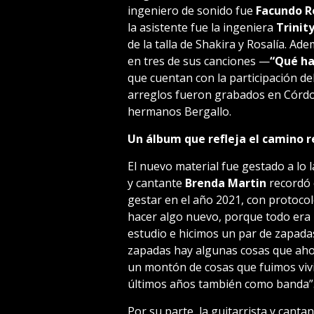
ingeniero de sonido fue
Facundo R
la asistente fue la ingeniera
Trinit
de la talla de Shakira y Rosalía. Ad
en tres de sus canciones —
“Qué ha
que cuentan con la participación de
arreglos fueron grabados en Córdo
hermanos Bergallo.
Un álbum que refleja el camino r
El nuevo material fue gestado a lo 
y cantante
Brenda Martin
recordó 
gestar en el año 2021, con protoc
hacer algo nuevo, porque todo era 
estudio e hicimos un par de zapada
zapadas hay algunas cosas que ahor
un montón de cosas que fuimos vivie
últimos años también como banda”
Por su parte, la guitarrista y canta