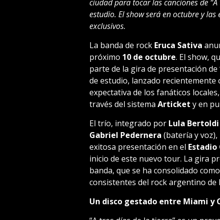
ciudad para tocar las canciones de “A t
estudio. El show será en octubre y las
exclusivos.
La banda de rock
Eruca Sativa
anun
próximo
10 de octubre
. El show, q
parte de la gira de presentación de
de estudio, lanzado recientemente c
expectativa de los fanáticos locale
través del sistema
Articket
y en pun
El trío, integrado por
Lula Bertoldi
Gabriel Pedernera
(batería y voz),
exitosa presentación en el
Estadio
inicio de este nuevo tour. La gira 
banda, que se ha consolidado como 
consistentes del rock argentino de 
Un disco gestado entre Miami y