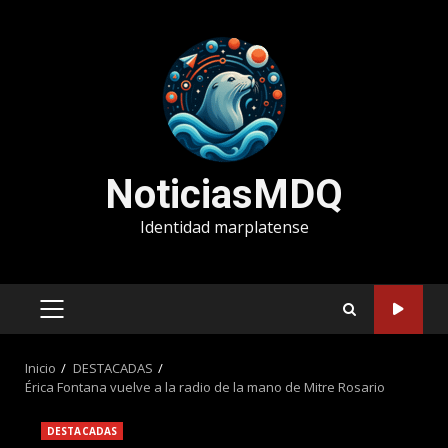
Saltar
al
contenido
NoticiasMDQ
Identidad marplatense
MENÚ
PRINCIPAL
Inicio
DESTACADAS
Érica Fontana vuelve a la radio de la mano de Mitre Rosario
DESTACADAS