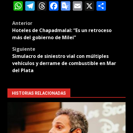
WhatsApp
Telegram
Threads
Facebook
Google
Email
X
Compa
Translate
Post
Anterior
Hoteles de Chapadmalal: “Es un retroceso
navigation
más del gobierno de Milei”
Siguiente
Simulacro de siniestro vial con múltiples
vehículos y derrame de combustible en Mar
del Plata
HISTORIAS RELACIONADAS