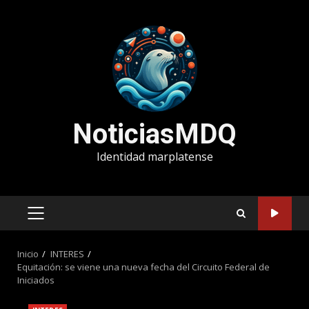
Saltar
al
contenido
NoticiasMDQ
Identidad marplatense
MENÚ
PRINCIPAL
Inicio
INTERES
Equitación: se viene una nueva fecha del Circuito Federal de
Iniciados