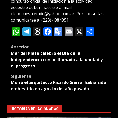
concurso oficial de iniciación a la actividad
ecuestre deben hacerse al mail
clubecuestremdq@yahoo.com.ar. Por consultas
comunicarse al (223) 4984951.
WhatsApp
Telegram
Threads
Facebook
Google
Email
X
Compa
Translate
Post
Anterior
Mar del Plata celebró el Día de la
navigation
Independencia con un llamado a la unidad y
el progreso
Siguiente
Murió el arquitecto Ricardo Sierra: había sido
embestido en agosto del año pasado
HISTORIAS RELACIONADAS