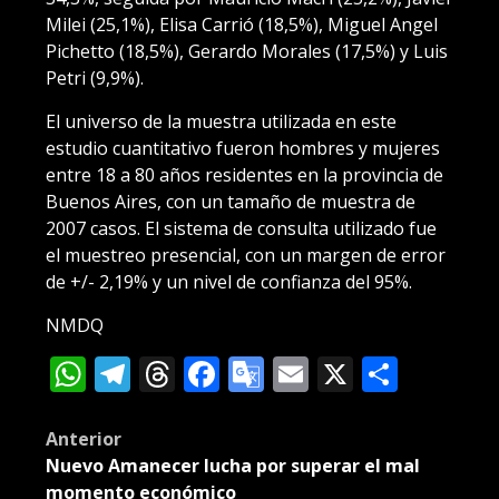
Milei (25,1%), Elisa Carrió (18,5%), Miguel Angel
Pichetto (18,5%), Gerardo Morales (17,5%) y Luis
Petri (9,9%).
El universo de la muestra utilizada en este
estudio cuantitativo fueron hombres y mujeres
entre 18 a 80 años residentes en la provincia de
Buenos Aires, con un tamaño de muestra de
2007 casos. El sistema de consulta utilizado fue
el muestreo presencial, con un margen de error
de +/- 2,19% y un nivel de confianza del 95%.
NMDQ
WhatsApp
Telegram
Threads
Facebook
Google
Email
X
Compa
Translate
Post
Anterior
Nuevo Amanecer lucha por superar el mal
navigation
momento económico