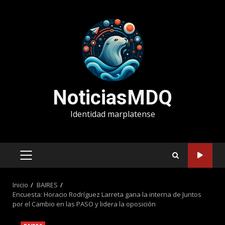
Saltar
al
contenido
NoticiasMDQ
Identidad marplatense
MENÚ
PRINCIPAL
Inicio
BAIRES
Encuesta: Horacio Rodríguez Larreta gana la interna de Juntos
por el Cambio en las PASO y lidera la oposición