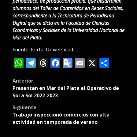
periodístico, de producción propia, que desarrollan
alumnos del Taller de Contenidos en Redes Sociales,
correspondiente a la Tecnicatura de Periodismo
Digital que se dicta en la Facultad de Ciencias
Económicas y Sociales de la Universidad Nacional de
Mar del Plata.
Fuente: Portal Universidad
WhatsApp
Telegram
Threads
Facebook
Google
Email
X
Compa
Translate
Post
Anterior
Presentan en Mar del Plata el Operativo de
navigation
Sol a Sol 2022-2023
Siguiente
Trabajo inspeccionó comercios con alta
actividad en temporada de verano