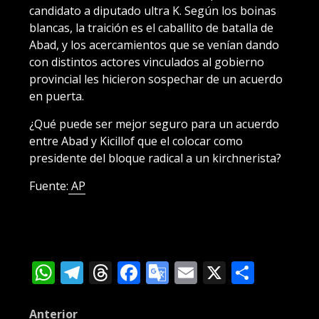
candidato a diputado ultra K. Según los boinas
blancas, la traición es el caballito de batalla de
Abad, y los acercamientos que se venían dando
con distintos actores vinculados al gobierno
provincial les hicieron sospechar de un acuerdo
en puerta.
¿Qué puede ser mejor seguro para un acuerdo
entre Abad y Kicillof que el colocar como
presidente del bloque radical a un kirchnerista?
Fuente:
AP
WhatsApp
Telegram
Threads
Facebook
Google
Email
X
Compa
Translate
Post
Anterior