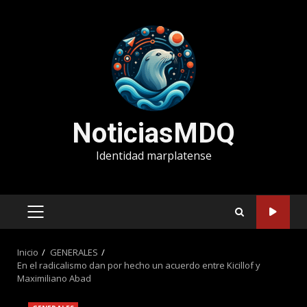
Saltar
al
contenido
NoticiasMDQ
Identidad marplatense
MENÚ
PRINCIPAL
Inicio
GENERALES
En el radicalismo dan por hecho un acuerdo entre Kicillof y
Maximiliano Abad