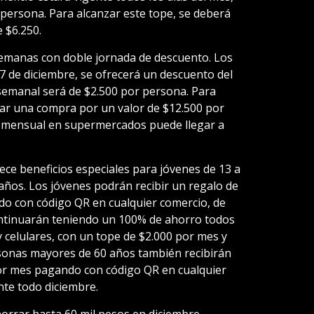
persona. Para alcanzar este tope, se deberá
 $6.250.
emanas con doble jornada de descuento. Los
 27 de diciembre, se ofrecerá un descuento del
semanal será de $2.500 por persona. Para
izar una compra por un valor de $12.500 por
 mensual en supermercados puede llegar a
ce beneficios especiales para jóvenes de 13 a
ños. Los jóvenes podrán recibir un regalo de
o con código QR en cualquier comercio, de
ontinuarán teniendo un 100% de ahorro todos
y celulares, con un tope de $2.000 por mes y
rsonas mayores de 60 años también recibirán
or mes pagando con código QR en cualquier
nte todo diciembre.
rrar hasta 60 mil pesos en diciembre