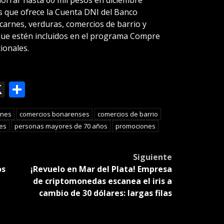
 que ofrece la Cuenta DNI del Banco
 carnes, verduras, comercios de barrio y
ue estén incluidos en el programa Compre
ionales.
ok
le
mail
X
Compartir
slate
rnes
comercios bonarenses
comercios de barrio
es
personas mayores de 70 años
promociones
Siguiente
os
¡Revuelo en Mar del Plata! Empresa
de criptomonedas escanea el iris a
cambio de 30 dólares: largas filas