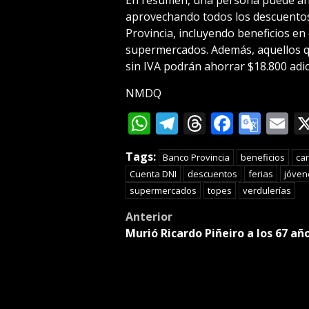
aprovechando todos los descuentos
Provincia, incluyendo beneficios en
supermercados. Además, aquellos q
sin IVA podrán ahorrar $18.800 adic
NMDQ
WhatsApp
Telegram
Threads
Facebo
Goog
E
Tran
Tags:
Banco Provincia
beneficios
ca
Cuenta DNI
descuentos
ferias
jóven
supermercados
topes
verdulerías
Post
Anterior
Murió Ricardo Piñeiro a los 67 añ
navigation