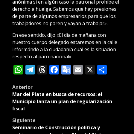
anónima si en algún caso la patronal prohibe el
derecho a huelga. Sabemos que hay presiones
de parte de algunos empresarios para que los
trabajadores no paren y vayan a trabajar».
En ese sentido, dijo «El día de mañana con
nuestro cuerpo delegado estaremos en la calle
informándo a la ciudadanía cuál es la situación
respecto al paro nacional».
WhatsApp
Telegram
Threads
Facebook
Google
Email
X
Compa
Translate
Post
Anterior
Mar del Plata en busca de recursos: el
navigation
Municipio lanza un plan de regularización
fiscal
Siguiente
Seminario de Construcción política y