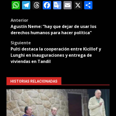
WhatsApp
Telegram
Threads
Facebook
Google
Email
X
Compa
Translate
Post
Anterior
Agustín Neme: “hay que dejar de usar los
navigation
derechos humanos para hacer política”
Siguiente
Pulti destaca la cooperación entre Kicillof y
Lunghi en inauguraciones y entrega de
viviendas en Tandil
HISTORIAS RELACIONADAS