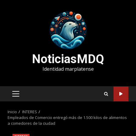
Saltar
al
contenido
NoticiasMDQ
Identidad marplatense
MENÚ
PRINCIPAL
Inicio
INTERES
Empleados de Comercio entregó más de 1.500 kilos de alimentos
a comedores de la ciudad