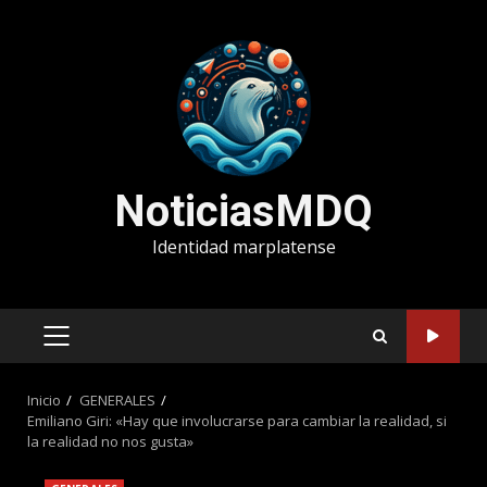
Saltar
al
contenido
NoticiasMDQ
Identidad marplatense
MENÚ
PRINCIPAL
Inicio
GENERALES
Emiliano Giri: «Hay que involucrarse para cambiar la realidad, si
la realidad no nos gusta»