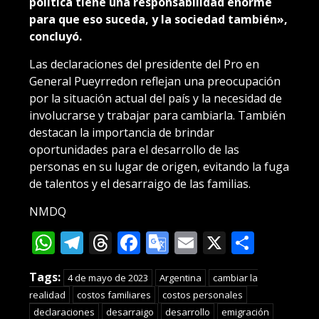
política tiene una responsabilidad enorme
para que eso suceda, y la sociedad también»,
concluyó.
Las declaraciones del presidente del Pro en
General Pueyrredon reflejan una preocupación
por la situación actual del país y la necesidad de
involucrarse y trabajar para cambiarla. También
destacan la importancia de brindar
oportunidades para el desarrollo de las
personas en su lugar de origen, evitando la fuga
de talentos y el desarraigo de las familias.
NMDQ
WhatsApp
Telegram
Threads
Facebook
Google
Email
X
Compa
Translate
Tags:
4 de mayo de 2023
Argentina
cambiar la
realidad
costos familiares
costos personales
declaraciones
desarraigo
desarrollo
emigración