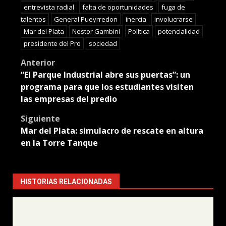
entrevista radial
falta de oportunidades
fuga de
talentos
General Pueyrredon
inercia
involucrarse
Mar del Plata
Nestor Gambini
Política
potencialidad
presidente del Pro
sociedad
Post
Anterior
“El Parque Industrial abre sus puertas”: un
navigation
programa para que los estudiantes visiten
las empresas del predio
Siguiente
Mar del Plata: simulacro de rescate en altura
en la Torre Tanque
HISTORIAS RELACIONADAS