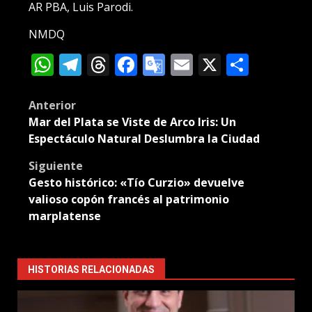
AR PBA, Luis Parodi.
NMDQ
WhatsApp
Telegram
Threads
Facebook
Google
Email
X
Compa
Translate
Post
Anterior
Mar del Plata se Viste de Arco Iris: Un
navigation
Espectáculo Natural Deslumbra la Ciudad
Siguiente
Gesto histórico: «Tío Curzio» devuelve
valioso copón francés al patrimonio
marplatense
HISTORIAS RELACIONADAS