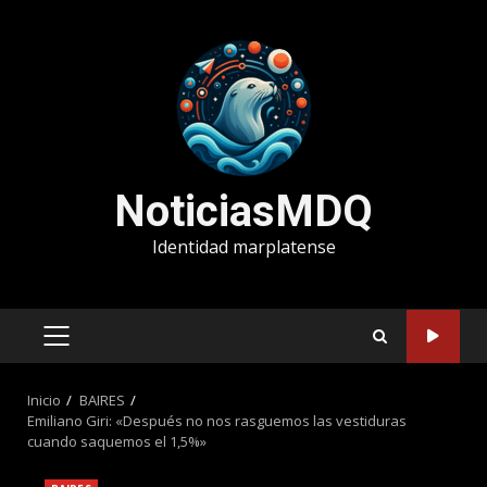
Saltar
al
contenido
NoticiasMDQ
Identidad marplatense
MENÚ
PRINCIPAL
Inicio
BAIRES
Emiliano Giri: «Después no nos rasguemos las vestiduras
cuando saquemos el 1,5%»