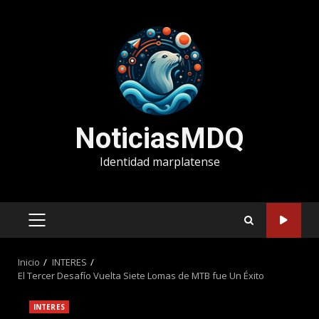
Saltar
al
contenido
NoticiasMDQ
Identidad marplatense
MENÚ
PRINCIPAL
Inicio
INTERES
El Tercer Desafío Vuelta Siete Lomas de MTB fue Un Éxito
INTERES