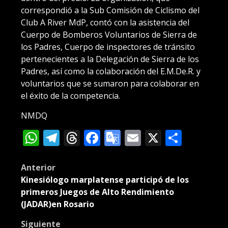
correspondió a la Sub Comisión de Ciclismo del
Club A River MdP, contó con la asistencia del
Cuerpo de Bomberos Voluntarios de Sierra de
los Padres, Cuerpo de inspectores de tránsito
pertenecientes a la Delegación de Sierra de los
Padres, así como la colaboración del E.M.De.R. y
voluntarios que se sumaron para colaborar en
el éxito de la competencia.
NMDQ
WhatsApp
Telegram
Threads
Facebook
Google
Email
X
Compa
Translate
Post
Anterior
Kinesiólogo marplatense participó de los
navigation
primeros Juegos de Alto Rendimiento
(JADAR)en Rosario
Siguiente