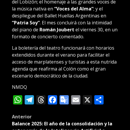
del Lobizón; el homenaje a las grandes voces de
la música nativa en
“Voces del Alma”
; y el
despliegue del Ballet Huellas Argentinas en
“Patria Soy”
. El mes concluirá con la intimidad
del piano de
Román Joubert
el viernes 30, en un
formato de concierto comentado.
La boletería del teatro funcionará con horarios
extendidos durante el verano para facilitar el
acceso de marplatenses y turistas a esta nutrida
agenda que reafirma al Colón como el gran
escenario democrático de la ciudad.
NMDQ
WhatsApp
Telegram
Threads
Facebook
Google
Email
X
Compa
Translate
Post
Anterior
Balance 2025: El año de la consolidación y la
navigation