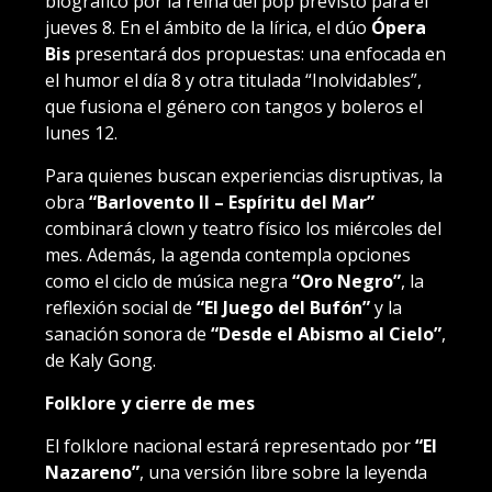
biográfico por la reina del pop previsto para el
jueves 8. En el ámbito de la lírica, el dúo
Ópera
Bis
presentará dos propuestas: una enfocada en
el humor el día 8 y otra titulada “Inolvidables”,
que fusiona el género con tangos y boleros el
lunes 12.
Para quienes buscan experiencias disruptivas, la
obra
“Barlovento II – Espíritu del Mar”
combinará clown y teatro físico los miércoles del
mes. Además, la agenda contempla opciones
como el ciclo de música negra
“Oro Negro”
, la
reflexión social de
“El Juego del Bufón”
y la
sanación sonora de
“Desde el Abismo al Cielo”
,
de Kaly Gong.
Folklore y cierre de mes
El folklore nacional estará representado por
“El
Nazareno”
, una versión libre sobre la leyenda