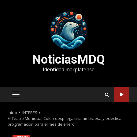
Saltar
al
contenido
NoticiasMDQ
Identidad marplatense
MENÚ
PRINCIPAL
Inicio
INTERES
El Teatro Municipal Colón despliega una ambiciosa y ecléctica
programación para el mes de enero