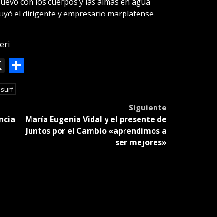
nuevo con los cuerpos y las almas en agua
cluyó el dirigente y empresario marplatense.
eri
ok
le
mail
X
Compartir
slate
surf
Siguiente
ncia
María Eugenia Vidal y el presente de
Juntos por el Cambio «aprendimos a
ser mejores»