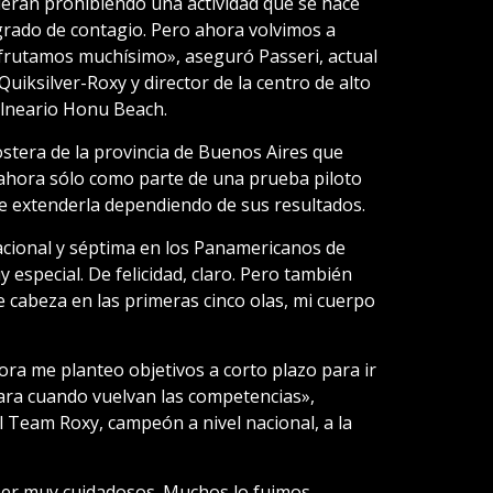
ieran prohibiendo una actividad que se hace
 grado de contagio. Pero ahora volvimos a
isfrutamos muchísimo», aseguró Passeri, actual
iksilver-Roxy y director de la centro de alto
alneario Honu Beach.
costera de la provincia de Buenos Aires que
r ahora sólo como parte de una prueba piloto
de extenderla dependiendo de sus resultados.
acional y séptima en los Panamericanos de
 especial. De felicidad, claro. Pero también
e cabeza en las primeras cinco olas, mi cuerpo
ra me planteo objetivos a corto plazo para ir
para cuando vuelvan las competencias»,
el Team Roxy, campeón a nivel nacional, a la
 ser muy cuidadosos. Muchos lo fuimos