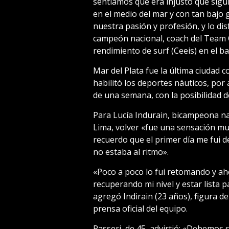
sentíamos que era injusto que sigu
en el medio del mar y con tan bajo
nuestra pasión y profesión, y lo d
campeón nacional, coach del Team Qu
rendimiento de surf (Ceeis) en el b
Mar del Plata fue la última ciudad 
habilitó los deportes náuticos, po
de una semana, con la posibilidad 
Para Lucía Indurain, bicampeona n
Lima, volver «fue una sensación muy
recuerdo que el primer día me fui d
no estaba al ritmo».
«Poco a poco lo fui retomando y aho
recuperando mi nivel y estar lista 
agregó Indirain (23 años), figura d
prensa oficial del equipo.
Passeri, de 45, advirtió: «Debemos