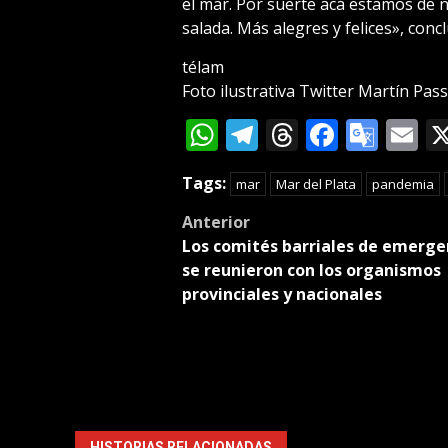
el mar. Por suerte acá estamos de 
salada. Más alegres y felices», con
télam
Foto ilustrativa Twitter Martín Pass
WhatsApp
Telegram
Threads
Facebo
Goog
E
Tran
Tags:
mar
Mar del Plata
pandemia
Post
Anterior
Los comités barriales de emerge
navigation
se reunieron con los organismos
provinciales y nacionales
HISTORIAS RELACIONADAS