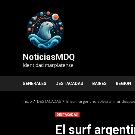
Saltar
al
contenido
NoticiasMDQ
Identidad marplatense
GENERALES
DESTACADAS
BAIRES
REGION
Inicio
DESTACADAS
El surf argentino volvió al mar desp
DESTACADAS
El surf argent