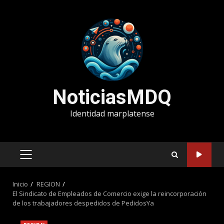
Saltar
al
contenido
NoticiasMDQ
Identidad marplatense
MENÚ
PRINCIPAL
Inicio
REGION
El Sindicato de Empleados de Comercio exige la reincorporación
de los trabajadores despedidos de PedidosYa