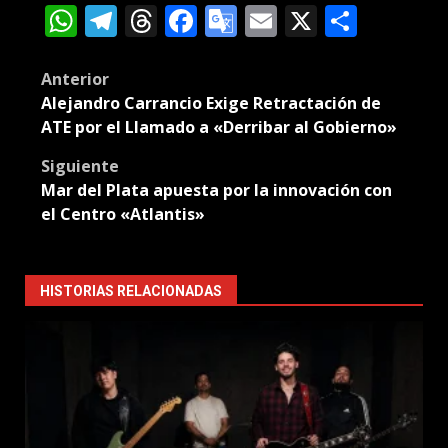
WhatsApp
Telegram
Threads
Facebook
Google
Email
X
Compa
Translate
Post
Anterior
Alejandro Carrancio Exige Retractación de
navigation
ATE por el Llamado a «Derribar al Gobierno»
Siguiente
Mar del Plata apuesta por la innovación con
el Centro «Atlantis»
HISTORIAS RELACIONADAS