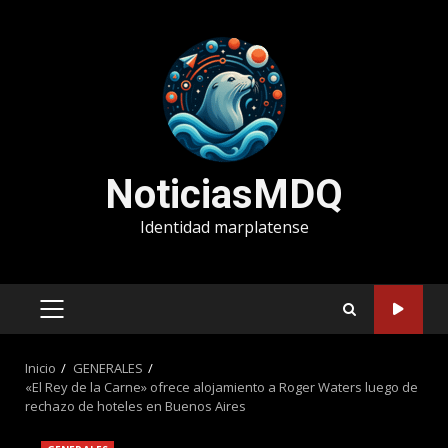
Saltar
al
contenido
NoticiasMDQ
Identidad marplatense
MENÚ
PRINCIPAL
Inicio
GENERALES
«El Rey de la Carne» ofrece alojamiento a Roger Waters luego de
rechazo de hoteles en Buenos Aires