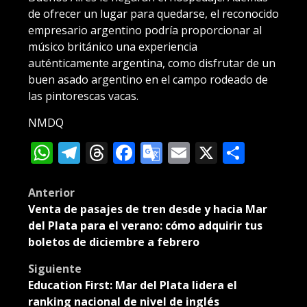
de ofrecer un lugar para quedarse, el reconocido
empresario argentino podría proporcionar al
músico británico una experiencia
auténticamente argentina, como disfrutar de un
buen asado argentino en el campo rodeado de
las pintorescas vacas.
NMDQ
WhatsApp
Telegram
Threads
Facebook
Google
Email
X
Compa
Translate
Post
Anterior
Venta de pasajes de tren desde y hacia Mar
navigation
del Plata para el verano: cómo adquirir tus
boletos de diciembre a febrero
Siguiente
Education First: Mar del Plata lidera el
ranking nacional de nivel de inglés