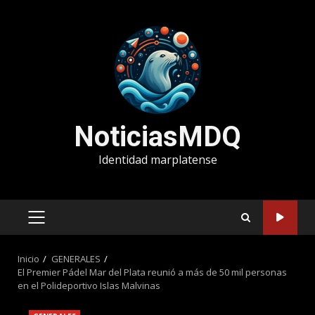
Saltar
al
contenido
NoticiasMDQ
Identidad marplatense
MENÚ
PRINCIPAL
Inicio
GENERALES
El Premier Pádel Mar del Plata reunió a más de 50 mil personas
en el Polideportivo Islas Malvinas