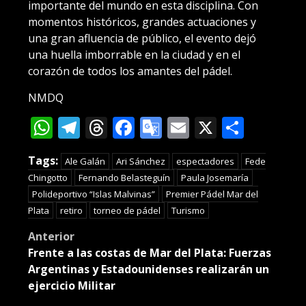
importante del mundo en esta disciplina. Con
momentos históricos, grandes actuaciones y
una gran afluencia de público, el evento dejó
una huella imborrable en la ciudad y en el
corazón de todos los amantes del pádel.
NMDQ
WhatsApp
Telegram
Threads
Facebook
Google
Email
X
Compa
Translate
Tags:
Ale Galán
Ari Sánchez
espectadores
Fede
Chingotto
Fernando Belasteguín
Paula Josemaría
Polideportivo “Islas Malvinas”
Premier Pádel Mar del
Plata
retiro
torneo de pádel
Turismo
Post
Anterior
Frente a las costas de Mar del Plata: Fuerzas
navigation
Argentinas y Estadounidenses realizarán un
ejercicio Militar