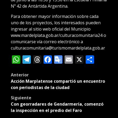
Nº 42 de Antártida Argentina.
Para obtener mayor información sobre cada
uno de los proyectos, los interesados pueden
ingresar al sitio web oficial del Municipio
www.mardelplata.gob.ar/culturacomunitaria24 o
comunicarse vía correo electrónico a
culturacomunitaria@turismomardelplata.gob.ar
WhatsApp
Telegram
Threads
Facebook
Google
Email
X
Compa
Translate
Post
Anterior
Acción Marplatense compartió un encuentro
navigation
con periodistas de la ciudad
Siguiente
Con georradares de Gendarmería, comenzó
la inspección en el predio del Faro