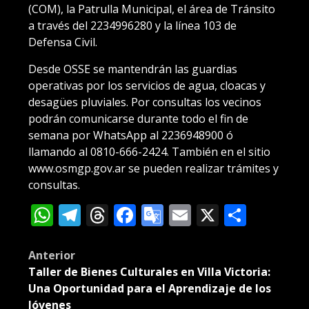
(COM), la Patrulla Municipal, el área de Tránsito
a través del 2234996280 y la línea 103 de
Defensa Civil.
Desde OSSE se mantendrán las guardias
operativas por los servicios de agua, cloacas y
desagües pluviales. Por consultas los vecinos
podrán comunicarse durante todo el fin de
semana por WhatsApp al 2236948900 ó
llamando al 0810-666-2424. También en el sitio
www.osmgp.gov.ar se pueden realizar trámites y
consultas.
WhatsApp
Telegram
Threads
Facebook
Google
Email
X
Compa
Translate
Post
Anterior
Taller de Bienes Culturales en Villa Victoria:
navigation
Una Oportunidad para el Aprendizaje de los
Jóvenes