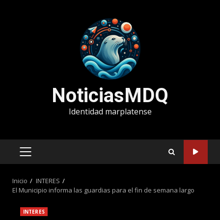
Saltar
al
contenido
NoticiasMDQ
Identidad marplatense
MENÚ
PRINCIPAL
Inicio
INTERES
El Municipio informa las guardias para el fin de semana largo
INTERES