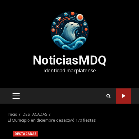
Saltar
al
contenido
NoticiasMDQ
Identidad marplatense
MENÚ
PRINCIPAL
Inicio
DESTACADAS
El Municipio en diciembre desactivó 170 fiestas
DESTACADAS