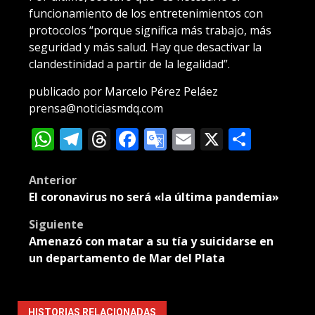
funcionamiento de los entretenimientos con
protocolos “porque significa más trabajo, más
seguridad y más salud. Hay que desactivar la
clandestinidad a partir de la legalidad”.
publicado por Marcelo Pérez Peláez
prensa@noticiasmdq.com
WhatsApp
Telegram
Threads
Facebook
Google
Email
X
Compa
Translate
Post
Anterior
El coronavirus no será «la última pandemia»
navigation
Siguiente
Amenazó con matar a su tía y suicidarse en
un departamento de Mar del Plata
HISTORIAS RELACIONADAS