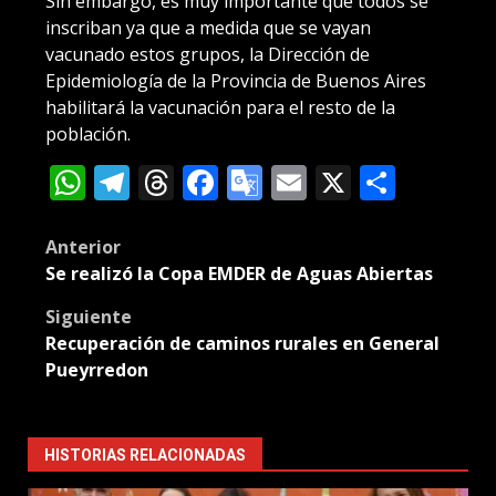
Sin embargo, es muy importante que todos se
inscriban ya que a medida que se vayan
vacunado estos grupos, la Dirección de
Epidemiología de la Provincia de Buenos Aires
habilitará la vacunación para el resto de la
población.
WhatsApp
Telegram
Threads
Facebook
Google
Email
X
Compa
Translate
Post
Anterior
Se realizó la Copa EMDER de Aguas Abiertas
navigation
Siguiente
Recuperación de caminos rurales en General
Pueyrredon
HISTORIAS RELACIONADAS