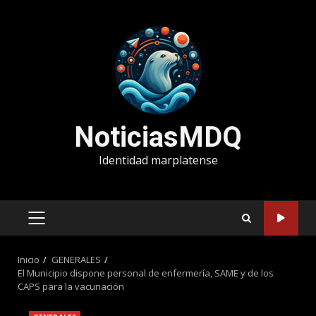
Saltar
al
contenido
NoticiasMDQ
Identidad marplatense
MENÚ
PRINCIPAL
Inicio
GENERALES
El Municipio dispone personal de enfermería, SAME y de los
CAPS para la vacunación