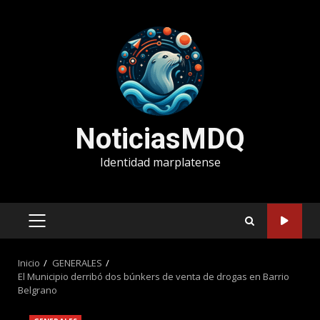
Saltar
al
contenido
NoticiasMDQ
Identidad marplatense
MENÚ
PRINCIPAL
Inicio
GENERALES
El Municipio derribó dos búnkers de venta de drogas en Barrio
Belgrano