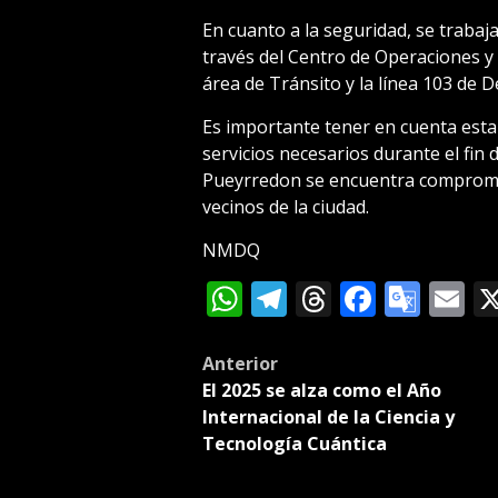
En cuanto a la seguridad, se trabaj
través del Centro de Operaciones y 
área de Tránsito y la línea 103 de De
Es importante tener en cuenta esta
servicios necesarios durante el fin
Pueyrredon se encuentra compromet
vecinos de la ciudad.
NMDQ
WhatsApp
Telegram
Threads
Facebo
Goog
E
Tran
Post
Anterior
El 2025 se alza como el Año
navigation
Internacional de la Ciencia y
Tecnología Cuántica