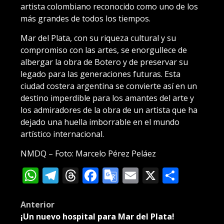
artista colombiano reconocido como uno de los
más grandes de todos los tiempos.
Mar del Plata, con su riqueza cultural y su
compromiso con las artes, se enorgullece de
albergar la obra de Botero y de preservar su
legado para las generaciones futuras. Esta
ciudad costera argentina se convierte así en un
destino imperdible para los amantes del arte y
los admiradores de la obra de un artista que ha
dejado una huella imborrable en el mundo
artístico internacional.
NMDQ – Foto: Marcelo Pérez Peláez
WhatsApp
Telegram
Threads
Facebook
Google
Email
X
Compa
Translate
Post
Anterior
¡Un nuevo hospital para Mar del Plata!