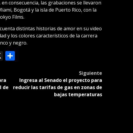
en consecuencia, las grabaciones se llevaron
ami, Bogotá y la isla de Puerto Rico, con la
okyo Films.
cuenta distintas historias de amor en su video
d y los colores característicos de la carrera
anco y negro.
ok
le
mail
X
Compartir
slate
Siguiente
bra
Ingresa al Senado el proyecto para
l de
reducir las tarifas de gas en zonas de
bajas temperaturas