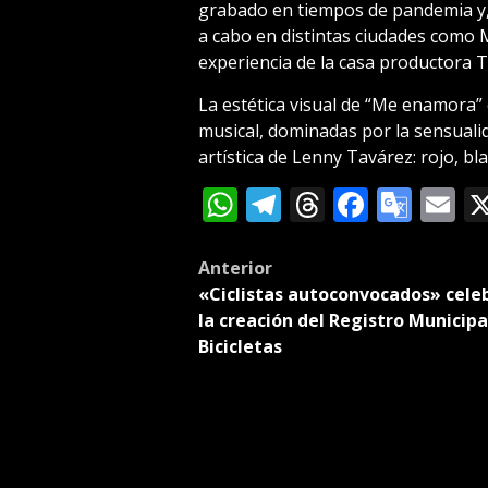
grabado en tiempos de pandemia y, 
a cabo en distintas ciudades como Mi
experiencia de la casa productora T
La estética visual de “Me enamora” 
musical, dominadas por la sensualida
artística de Lenny Tavárez: rojo, bl
WhatsApp
Telegram
Threads
Facebo
Goog
E
Tran
Post
Anterior
«Ciclistas autoconvocados» cele
navigation
la creación del Registro Municipa
Bicicletas