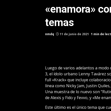
«enamora» co
temas
nmdq
11 de junio de 2021
1 min de lec
Luego de varios adelantos a modo d
3, el ídolo urbano Lenny Tavárez s
full «Krack» que incluye colaborac
línea como Nicky Jam, Justin Quiles,
Una muestra de lo nuevo son “Rutin
de Alexis y Fido y Fevvo, y «Me ena
Este último es el único tema que cuen