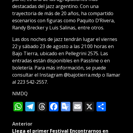
destacadas del jazz argentino. Con una
trayectoria de más de 20 años, ha compartido
escenarios con figuras como Paquito D’Rivera,
Randy Brecker y Luis Salinas, entre otros.
Las dos noches de jazz tendrán lugar el viernes
22 y sábado 23 de agosto a las 21:00 horas en
Bajo Tierra, ubicado en Pellegrini 2575. Las
entradas están disponibles en Passline o en
boletería. Para más información, se puede
consultar el Instagram @bajotierra.mdp o llamar
al 223 542-2557.
NMDQ
WhatsApp
Telegram
Threads
Facebook
Google
Email
X
Compa
Translate
Post
Anterior
Llega el primer Festival Encontrarnos en