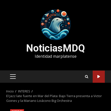
Saltar
al
contenido
NoticiasMDQ
Identidad marplatense
MENÚ
PRINCIPAL
Inicio
INTERES
El Jazz late fuerte en Mar del Plata: Bajo Tierra presenta a Victor
Goines y la Mariano Loiácono Big Orchestra