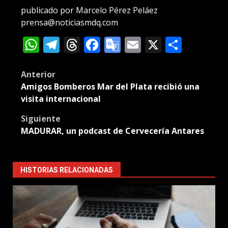
publicado por Marcelo Pérez Peláez
prensa@noticiasmdq.com
WhatsApp
Telegram
Threads
Facebook
Google
Email
X
Compa
Translate
Post
Anterior
Amigos Bomberos Mar del Plata recibió una
navigation
visita internacional
Siguiente
MADURAR, un podcast de Cervecería Antares
HISTORIAS RELACIONADAS