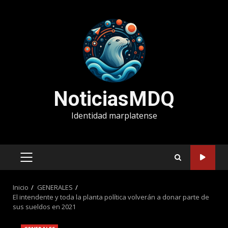
Saltar
al
contenido
NoticiasMDQ
Identidad marplatense
MENÚ
PRINCIPAL
Inicio
GENERALES
El intendente y toda la planta política volverán a donar parte de
sus sueldos en 2021