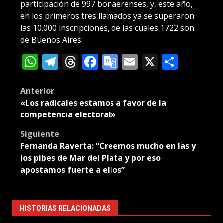
participación de 997 bonaerenses, y, este año,
en los primeros tres llamados ya se superaron
las 10.000 inscripciones, de las cuales 1722 son
de Buenos Aires.
WhatsApp
Telegram
Threads
Facebook
Google
Email
X
Compa
Translate
Post
Anterior
«Los radicales estamos a favor de la
navigation
competencia electoral»
Siguiente
Fernanda Raverta: “Creemos mucho en las y
los pibes de Mar del Plata y por eso
apostamos fuerte a ellos”
HISTORIAS RELACIONADAS