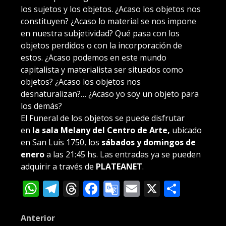
los sujetos y los objetos. ¿Acaso los objetos nos
constituyen? ¿Acaso lo material se nos impone
en nuestra subjetividad? Qué pasa con los
objetos perdidos o con la incorporación de
estos. ¿Acaso podemos en este mundo
capitalista y materialista ser situados como
objetos? ¿Acaso los objetos nos
desnaturalizan?… ¿Acaso yo soy un objeto para
los demás?
El Funeral de los objetos se puede disfrutar
en
la sala Melany del Centro de Arte,
ubicado
en San Luis 1750, los
sábados y domingos de
enero
a las 21:45 hs. Las entradas ya se pueden
adquirir a través de
PLATEANET
.
WhatsApp
Telegram
Threads
Facebook
Google
Email
X
Compa
Translate
Post
Anterior