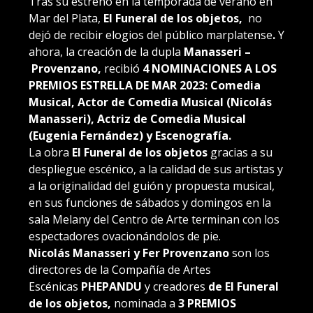
Tras su estreno en la temporada de verano en
Mar del Plata,
El Funeral de los objetos,
no
dejó de recibir elogios del público marplatense
.
Y
ahora, la
creación de la dupla
Manasseri –
Provenzano,
recibió
4 NOMINACIONES A LOS
PREMIOS ESTRELLA DE MAR 2023: Comedia
Musical, Actor de Comedia Musical (Nicolás
Manasseri), Actriz de Comedia Musical
(Eugenia Fernández) y Escenografía.
La obra
El Funeral de los objetos
gracias a su
despliegue escénico, a la calidad de sus artistas y
a la originalidad del guión y propuesta musical,
en sus funciones de sábados y domingos en la
sala Melany del Centro de Arte terminan con los
espectadores ovacionándolos de pie.
Nicolás Manasseri y Fer Provenzano
son los
directores de la Compañía de Artes
Escénicas
PHEPANDU
y creadores
de El Funeral
de los objetos,
nominada a
3 PREMIOS