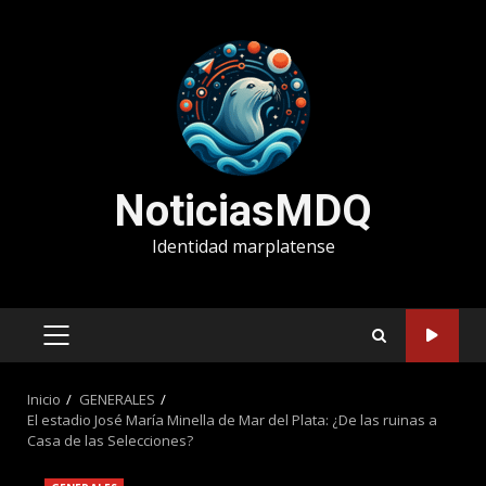
Saltar
al
contenido
NoticiasMDQ
Identidad marplatense
MENÚ
PRINCIPAL
Inicio
GENERALES
El estadio José María Minella de Mar del Plata: ¿De las ruinas a
Casa de las Selecciones?