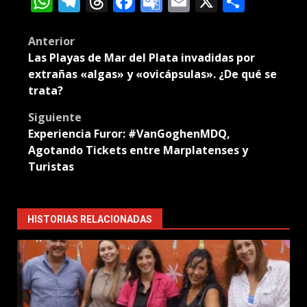
WhatsApp
Telegram
Threads
Facebook
Google
Email
X
Compa
Translate
Post
Anterior
Las Playas de Mar del Plata invadidas por
navigation
extrañas «algas» y «ovicápsulas». ¿De qué se
trata?
Siguiente
Experiencia Furor: #VanGoghenMDQ,
Agotando Tickets entre Marplatenses y
Turistas
HISTORIAS RELACIONADAS